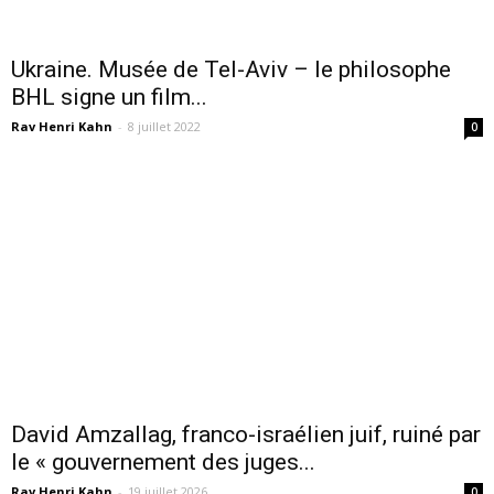
Ukraine. Musée de Tel-Aviv – le philosophe
BHL signe un film...
Rav Henri Kahn
-
8 juillet 2022
0
David Amzallag, franco-israélien juif, ruiné par
le « gouvernement des juges...
Rav Henri Kahn
-
19 juillet 2026
0