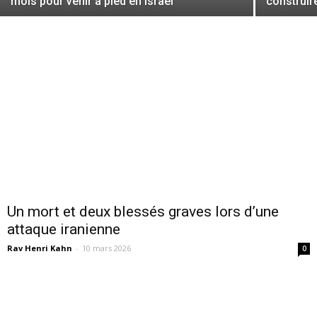
mois pour venir à pied en Israël
construir
Un mort et deux blessés graves lors d’une
attaque iranienne
Rav Henri Kahn
-
10 mars 2026
0