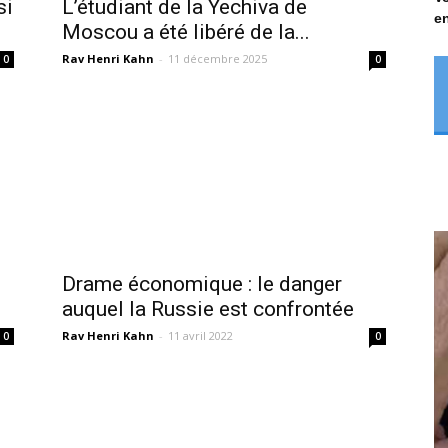
si
L’étudiant de la Yechiva de
en
Moscou a été libéré de la...
Rav Henri Kahn
-
11 décembre 2025
0
0
Drame économique : le danger
auquel la Russie est confrontée
Rav Henri Kahn
-
11 avril 2022
0
0