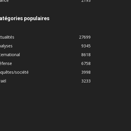
rance
2193
atégories populaires
tualités
27699
nalyses
9345
ternational
8618
éfense
6758
quêtes/société
3998
raël
3233