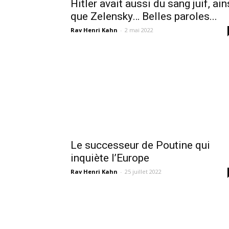
Hitler avait aussi du sang juif, ain
que Zelensky… Belles paroles...
Rav Henri Kahn
-
2 mai 2022
Le successeur de Poutine qui
inquiète l’Europe
Rav Henri Kahn
-
25 juillet 2022