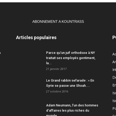
ABONNEMENT A KOUNTRASS
Articles populaires
P
a
Parce qu’un juif orthodoxe à NY
Ac
traitait ses employés gentiment,
A
la...
21 janvier 2017
In
D
Le Grand rabbin sefarade : « En
En
Syrie se passe une Shoah....
27 octobre 2016
Is
Is
Adam Neumann, l’un des hommes
Po
d’affaires les plus riches du
monde,...