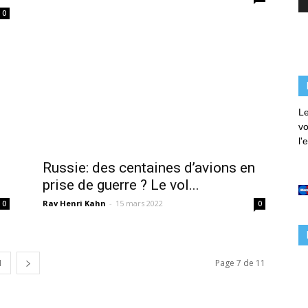
0
Le
vo
l'
Russie: des centaines d’avions en
prise de guerre ? Le vol...
Rav Henri Kahn
-
15 mars 2022
0
0
1
Page 7 de 11