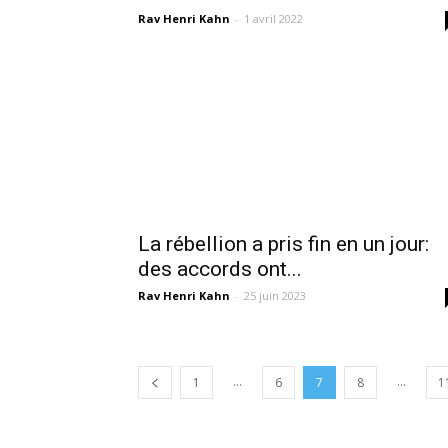
Rav Henri Kahn
-
1 avril 2022
La rébellion a pris fin en un jour:
des accords ont...
Rav Henri Kahn
-
25 juin 2023
...
...
1
6
7
8
1