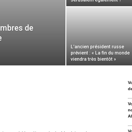
embres de
e
L’ancien président russe
prévient : « La fin du monde
viendra très bientôt »
V
de
V
no
Al
V