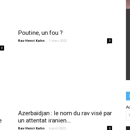
Poutine, un fou ?
Rav Henri Kahn
-
1 mars 2022
0
0
Ad
Azerbaïdjan : le nom du rav visé par
e
un attentat iranien...
Rav Henri Kahn
-
6 avril 2025
0