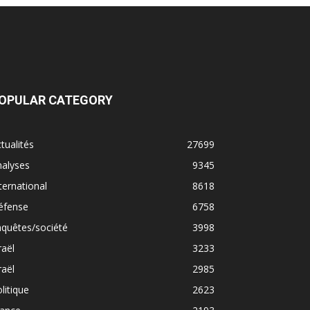
OPULAR CATEGORY
tualités
27699
nalyses
9345
ternational
8618
éfense
6758
quêtes/société
3998
raël
3233
raël
2985
litique
2623