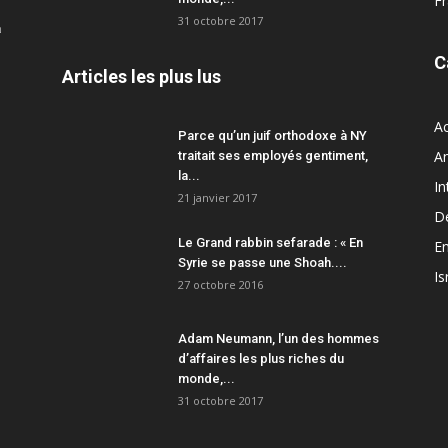
F
31 octobre 2017
a
C
Articles les plus lus
Ac
Parce qu’un juif orthodoxe à NY
A
traitait ses employés gentiment,
la...
In
21 janvier 2017
D
Le Grand rabbin sefarade : « En
En
Syrie se passe une Shoah....
Is
27 octobre 2016
Adam Neumann, l’un des hommes
d’affaires les plus riches du
monde,...
31 octobre 2017