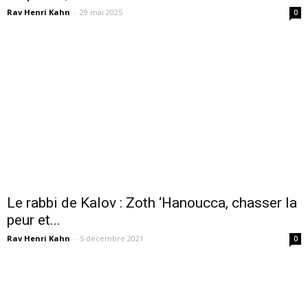
Rav Henri Kahn
-
29 mai 2025
0
Le rabbi de Kalov : Zoth ‘Hanoucca, chasser la
peur et...
Rav Henri Kahn
-
5 décembre 2021
0