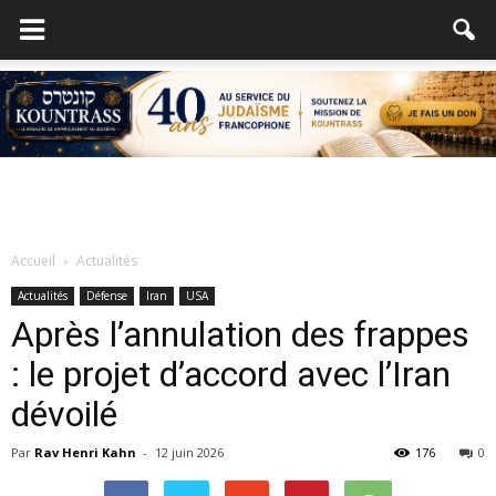
Accueil
Actualités
Actualités
Défense
Iran
USA
Après l’annulation des frappes
: le projet d’accord avec l’Iran
dévoilé
Par
Rav Henri Kahn
-
12 juin 2026
176
0