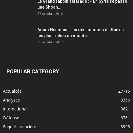
Le Grand rabbin sefarade : « En Syrie se passe
une Shoah....
27 octobre 2016
Adam Neumann, l’un des hommes d’affaires
les plus riches du monde,...
31 octobre 2017
POPULAR CATEGORY
Actualités
27715
Analyses
9356
International
8621
Défense
6761
Enquêtes/société
3998