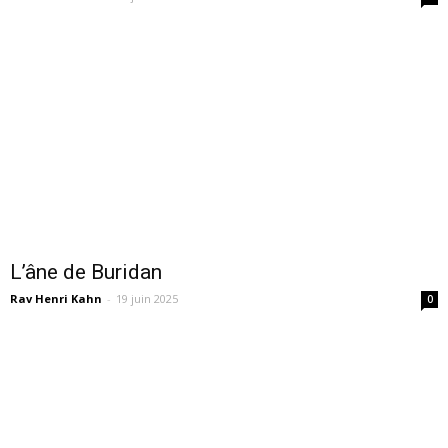
L’âne de Buridan
Rav Henri Kahn
-
19 juin 2025
0