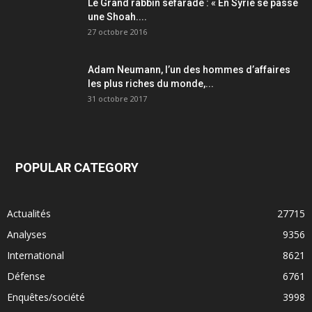
Le Grand rabbin sefarade : « En Syrie se passe
une Shoah....
27 octobre 2016
Adam Neumann, l’un des hommes d’affaires
les plus riches du monde,...
31 octobre 2017
POPULAR CATEGORY
Actualités
27715
Analyses
9356
International
8621
Défense
6761
Enquêtes/société
3998