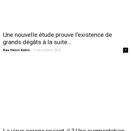
Une nouvelle étude prouve l’existence de
grands dégâts à la suite...
Rav Henri Kahn
-
5 décembre 2022
1
Le virus corona revient-il ? Une augmentation