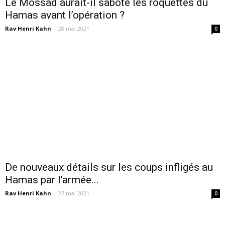
Le Mossad aurait-il saboté les roquettes du
Hamas avant l’opération ?
Rav Henri Kahn
-
28 mai 2021
0
De nouveaux détails sur les coups infligés au
Hamas par l’armée...
Rav Henri Kahn
-
27 mai 2021
0