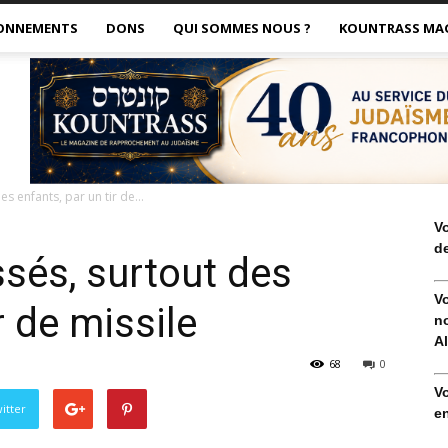
ONNEMENTS
DONS
QUI SOMMES NOUS ?
KOUNTRASS MA
s enfants, par un tir de...
V
de
ssés, surtout des
V
r de missile
no
Al
68
0
V
itter
en