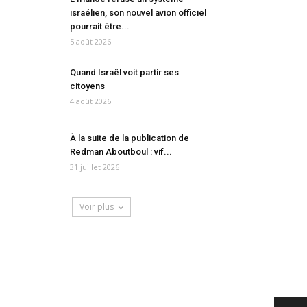
israélien, son nouvel avion officiel
pourrait être...
5 août 2026
Quand Israël voit partir ses
citoyens
4 août 2026
À la suite de la publication de
Redman Aboutboul : vif...
31 juillet 2026
Voir plus