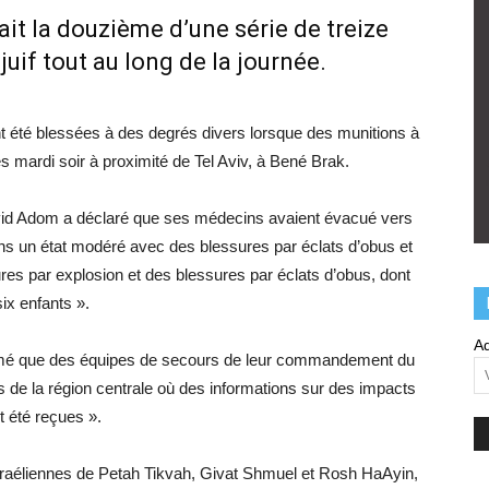
ait la douzième d’une série de treize
 juif tout au long de la journée.
nt été blessées à des degrés divers lorsque des munitions à
 mardi soir à proximité de Tel Aviv, à Bené Brak.
vid Adom a déclaré que ses médecins avaient évacué vers
s un état modéré avec des blessures par éclats d’obus et
res par explosion et des blessures par éclats d’obus, dont
six enfants ».
Ad
irmé que des équipes de secours de leur commandement du
es de la région centrale où des informations sur des impacts
t été reçues ».
israéliennes de Petah Tikvah, Givat Shmuel et Rosh HaAyin,