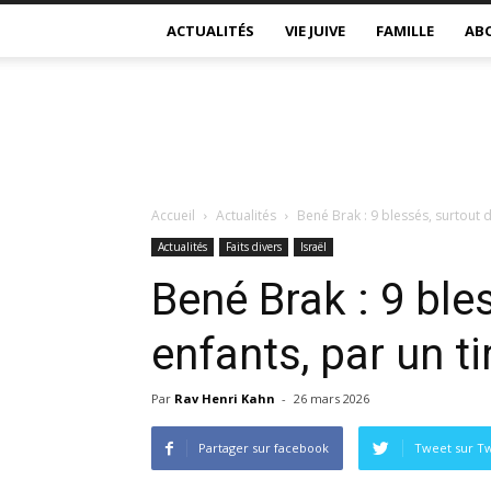
ACTUALITÉS
VIE JUIVE
FAMILLE
AB
Accueil
Actualités
Bené Brak : 9 blessés, surtout de
Actualités
Faits divers
Israël
Bené Brak : 9 ble
enfants, par un ti
Par
Rav Henri Kahn
-
26 mars 2026
Partager sur facebook
Tweet sur Tw