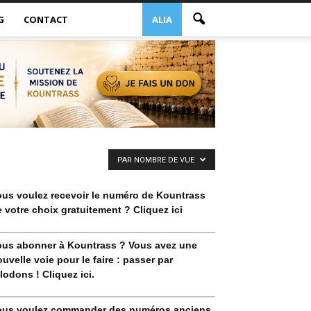
G
CONTACT
ALIA
PAR NOMBRE DE VUE
ous voulez recevoir le numéro de Kountrass
 votre choix gratuitement ? Cliquez ici
ous abonner à Kountrass ? Vous avez une
uvelle voie pour le faire : passer par
lodons ! Cliquez ici.
ous voulez commander des numéros anciens