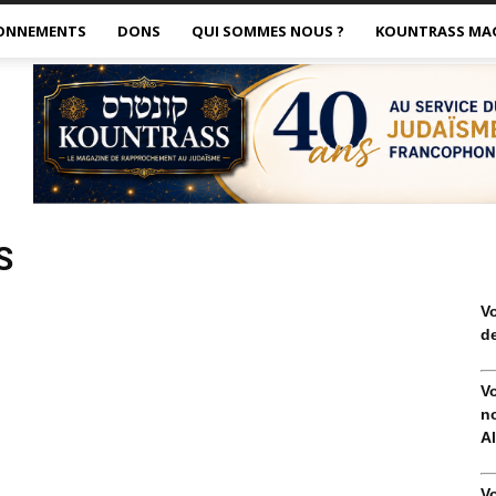
ONNEMENTS
DONS
QUI SOMMES NOUS ?
KOUNTRASS MA
S
V
de
V
no
Al
V