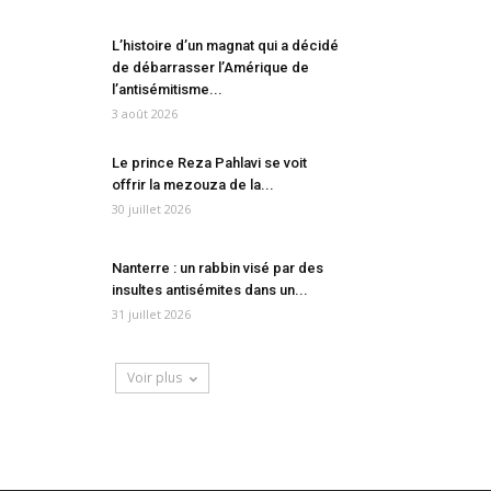
L’histoire d’un magnat qui a décidé
de débarrasser l’Amérique de
l’antisémitisme...
3 août 2026
Le prince Reza Pahlavi se voit
offrir la mezouza de la...
30 juillet 2026
Nanterre : un rabbin visé par des
insultes antisémites dans un...
31 juillet 2026
Voir plus