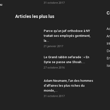
31 octobre 2017
au
C
Articles les plus lus
Ac
Parce qu’un juif orthodoxe à NY
A
traitait ses employés gentiment,
la...
In
21 janvier 2017
D
Le Grand rabbin sefarade : « En
En
Syrie se passe une Shoah....
Is
27 octobre 2016
Adam Neumann, l’un des hommes
d’affaires les plus riches du
monde,...
31 octobre 2017