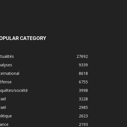
OPULAR CATEGORY
tualités
27692
nalyses
9339
ternational
8618
éfense
6755
quêtes/société
3998
raël
3228
raël
2985
litique
2623
rance
2193