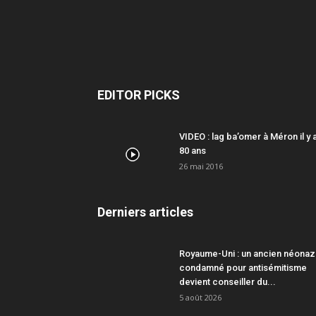
EDITOR PICKS
VIDEO : lag ba’omer à Méron il y 
80 ans
26 mai 2016
Derniers articles
Royaume-Uni : un ancien néonaz
condamné pour antisémitisme
devient conseiller du...
5 août 2026