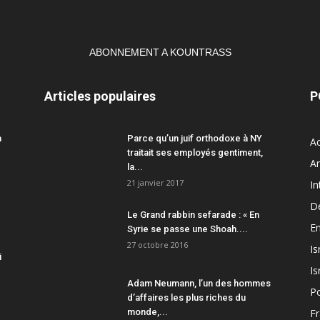
ABONNEMENT A KOUNTRASS
Articles populaires
P
a
Parce qu’un juif orthodoxe à NY
Ac
traitait ses employés gentiment,
A
la...
21 janvier 2017
In
D
Le Grand rabbin sefarade : « En
En
Syrie se passe une Shoah....
27 octobre 2016
Is
i
Is
Adam Neumann, l’un des hommes
Po
d’affaires les plus riches du
monde,...
F