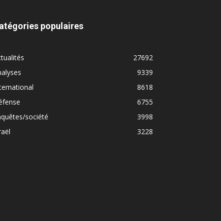
atégories populaires
tualités
27692
nalyses
9339
ternational
8618
éfense
6755
quêtes/société
3998
raël
3228