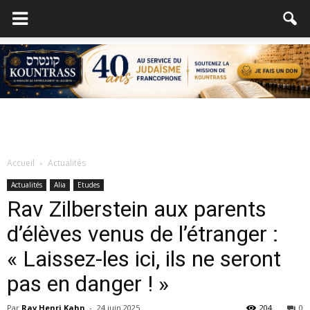
Accueil
Actualités
Actualités
Alia
Etudes
Rav Zilberstein aux parents
d’élèves venus de l’étranger :
« Laissez-les ici, ils ne seront
pas en danger ! »
Par
Rav Henri Kahn
-
24 juin 2025
204
0