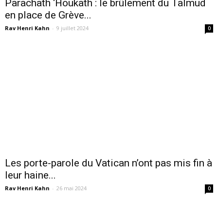
Parachath ‘Houkath : le brûlement du Talmud
en place de Grève...
Rav Henri Kahn
-
9 juillet 2024
0
Les porte-parole du Vatican n’ont pas mis fin à
leur haine...
Rav Henri Kahn
-
26 mai 2024
0