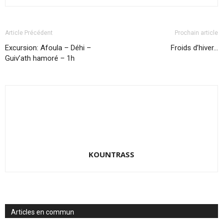
Article Précédent
Prochain article
Excursion: Afoula – Déhi –
Froids d’hiver…
Guiv’ath hamoré – 1h
KOUNTRASS
Articles en commun