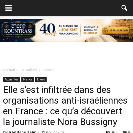
Accueil
Actualités
France
Actualités
France
Livres
Elle s’est infiltrée dans des
organisations anti-israéliennes
en France : ce qu’a découvert
la journaliste Nora Bussigny
Par
Rav Henri Kahn
-
19 janvier 2026
163
0