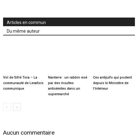
Articles en commun
Du même auteur
Vol de Sifré Tora – La
Nanterre : un rabbin visé
Ces antijuifs qui postent
communauté de Levallois
par des insultes
depuis le Ministère de
communique
antisémites dans un
l’Intérieur
supermarché
Aucun commentaire