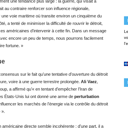
ent une tendance plus large : la guerre, qui visait à
ait au contraire renforcer son influence régionale,
une voie maritime où transite environ un cinquième du
a tenté de minimiser la difficulté de rouvrir le détroit,
ces américaines d’intervenir à cette fin. Dans un message
Le
vo
: « Avec encore un peu de temps, nous pourrons facilement
l'
ire fortune. »
ue
consensus sur le fait qu’une tentative d’ouverture du détroit
ure, voire à une guerre terrestre prolongée.
Ali Vaez
,
Group, a affirmé qu’« en tentant d’empêcher l’Iran de
es États-Unis lui ont donné une arme de
perturbation
nfluencer les marchés de l’énergie via le contrôle du détroit
 ».
 américaine directe semble incohérente : d’une part, il a