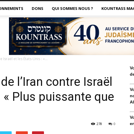
ONNEMENTS
DONS
QUI SOMMES NOUS ?
KOUNTRASS MA
 Israël et les États-Unis : «...
V
de
de l’Iran contre Israël
V
 : « Plus puissante que
no
Al
»
V
en
278
0