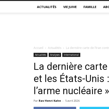
ACTUALITÉS
VIE JUIVE
FAMILLE
AB
Accueil
Actualités
La dernière carte de l’Iran contre
Actualités
Analyses
International
La dernière carte 
et les États-Unis
l’arme nucléaire 
Par
Rav Henri Kahn
-
5 avril 2026