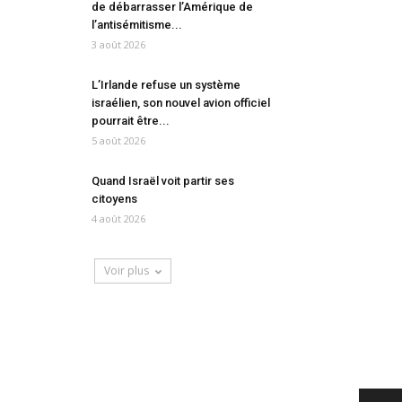
de débarrasser l’Amérique de
l’antisémitisme...
3 août 2026
L’Irlande refuse un système
israélien, son nouvel avion officiel
pourrait être...
5 août 2026
Quand Israël voit partir ses
citoyens
4 août 2026
Voir plus