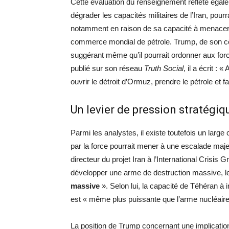
Cette évaluation du renseignement reflète égalem
dégrader les capacités militaires de l’Iran, pourr
notamment en raison de sa capacité à menacer 
commerce mondial de pétrole. Trump, de son côté, 
suggérant même qu’il pourrait ordonner aux for
publié sur son réseau
Truth Social
, il a écrit 
ouvrir le détroit d’Ormuz, prendre le pétrole et fa
Un levier de pression stratégiq
Parmi les analystes, il existe toutefois un large 
par la force pourrait mener à une escalade maje
directeur du projet Iran à l’International Crisis 
développer une arme de destruction massive, l
massive
». Selon lui, la capacité de Téhéran à i
est « même plus puissante que l’arme nucléaire
La position de Trump concernant une implication