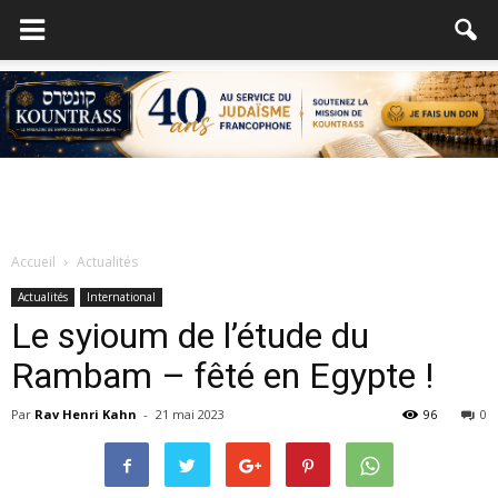
Accueil
Actualités
Actualités
International
Le syioum de l’étude du
Rambam – fêté en Egypte !
Par
Rav Henri Kahn
-
21 mai 2023
96
0