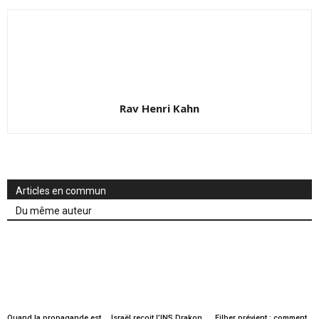
Rav Henri Kahn
Articles en commun
Du même auteur
Quand la propagande est
Israël reçoit l’INS Drakon,
Filber prévient : comment