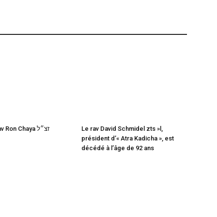
Décès du rav Ron Chaya זצ״ל
Le rav David Schmidel zts »l,
président d’« Atra Kadicha », est
décédé à l’âge de 92 ans