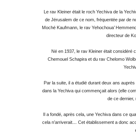
Le rav Kleiner était le roch Yechiva de la Yech
de Jérusalem de ce nom, fréquentée par de n
Moché Kaufmann, le rav Yehochoua’ Hemmendige
directeur de Ko
Né en 1937, le rav Kleiner était considéré
Chemouel Schapira et du rav Chelomo Wolbe z
Yechi
Par la suite, il a étudié durant deux ans auprès
dans la Yechiva qui commençait alors (elle compt
de ce dernier
Il a fondé, après cela, une Yechiva dans ce quar
cela n’arriverait… Cet établissement a donc ac