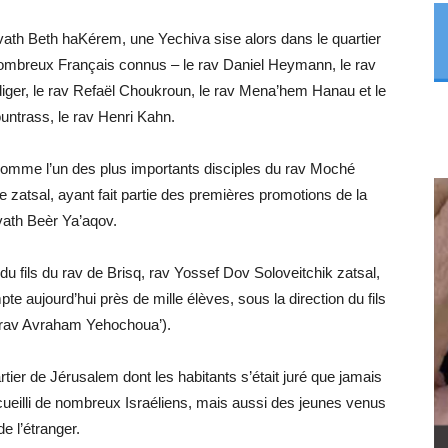
ivath Beth haKérem, une Yechiva sise alors dans le quartier
ombreux Français connus – le rav Daniel Heymann, le rav
r, le rav Refaël Choukroun, le rav Mena’hem Hanau et le
untrass, le rav Henri Kahn.
 comme l’un des plus importants disciples du rav Moché
atsal, ayant fait partie des premières promotions de la
vath Beèr Ya’aqov.
 du fils du rav de Brisq, rav Yossef Dov Soloveitchik zatsal,
e aujourd’hui près de mille élèves, sous la direction du fils
, rav Avraham Yehochoua’).
tier de Jérusalem dont les habitants s’était juré que jamais
cueilli de nombreux Israéliens, mais aussi des jeunes venus
de l’étranger.