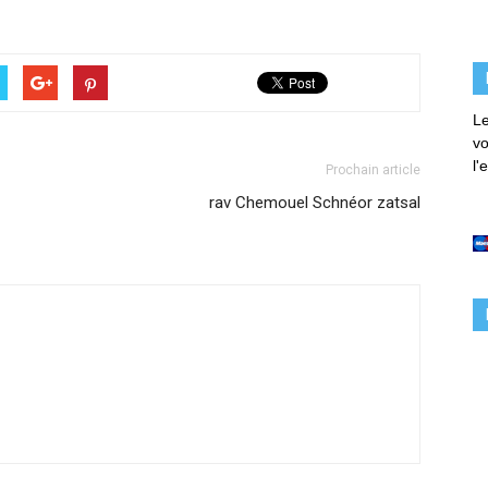
Le
vo
l'
Prochain article
rav Chemouel Schnéor zatsal