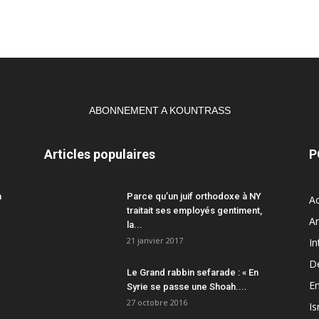
ABONNEMENT A KOUNTRASS
Articles populaires
P
a
Parce qu’un juif orthodoxe à NY
Ac
traitait ses employés gentiment,
A
la...
21 janvier 2017
In
D
Le Grand rabbin sefarade : « En
En
Syrie se passe une Shoah....
27 octobre 2016
Is