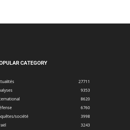
OPULAR CATEGORY
tualités
27711
nalyses
9353
ternational
8620
éfense
6760
quêtes/société
3998
raël
3243