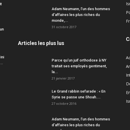
Is
it
Adam Neumann, l’un des hommes
Po
d’affaires les plus riches du
monde,...
F
31 octobre 2017
 un
C
Articles les plus lus
ini
Ac
Parce qu’un juif orthodoxe à NY
..
A
traitait ses employés gentiment,
la...
In
21 janvier 2017
D
Le Grand rabbin sefarade : « En
En
Syrie se passe une Shoah....
Is
27 octobre 2016
Adam Neumann, l’un des hommes
d’affaires les plus riches du