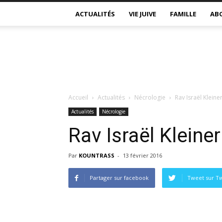
ACTUALITÉS
VIE JUIVE
FAMILLE
AB
Accueil
Actualités
Nécrologie
Rav Israël Kleine
Actualités
Nécrologie
Rav Israël Kleiner
Par
KOUNTRASS
-
13 février 2016
Partager sur facebook
Tweet sur Tw