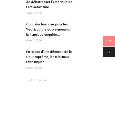
de débarrasser l’Amérique de
l’antisémitisme...
3 août 2026
Coup dur financier pour les
Yechivoth : le gouvernement
britannique enquête...
6 août 2026
EUR
En raison d’une décision de la
ILS
Cour suprême, les tribunaux
rabbiniques...
6 août 2026
Voir plus