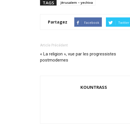
TAGS
Jérusalem – yechiva
Partagez
Facebook
Twitter
Article Précédent
« La religion », vue par les progressistes
postmodernes
KOUNTRASS