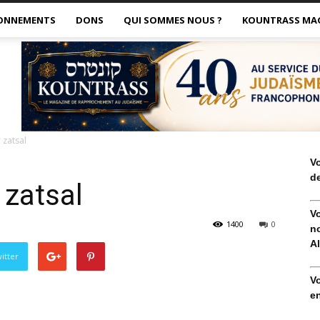
ONNEMENTS
DONS
QUI SOMMES NOUS ?
KOUNTRASS MA
r zatsal
V
de
 zatsal
V
1400
0
no
Al
itter
V
en