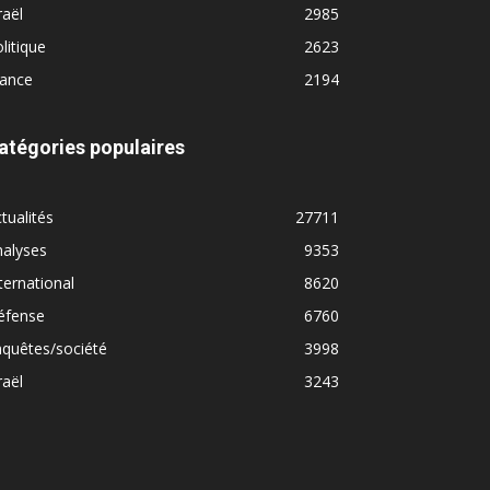
raël
2985
litique
2623
rance
2194
atégories populaires
tualités
27711
nalyses
9353
ternational
8620
éfense
6760
quêtes/société
3998
raël
3243