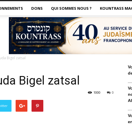
ONNEMENTS
DONS
QUI SOMMES NOUS ?
KOUNTRASS MA
da Bigel zatsal
V
de
a Bigel zatsal
V
1000
0
no
Al
itter
V
en