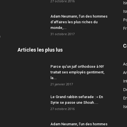
27 octobre 2016
Is
Is
Adam Neumann, l’un des hommes
Po
d’affaires les plus riches du
monde,...
F
31 octobre 2017
a
C
Articles les plus lus
Ac
Parce qu’un juif orthodoxe à NY
A
traitait ses employés gentiment,
la...
In
21 janvier 2017
D
Le Grand rabbin sefarade : « En
En
Syrie se passe une Shoah....
Is
27 octobre 2016
Adam Neumann, l’un des hommes