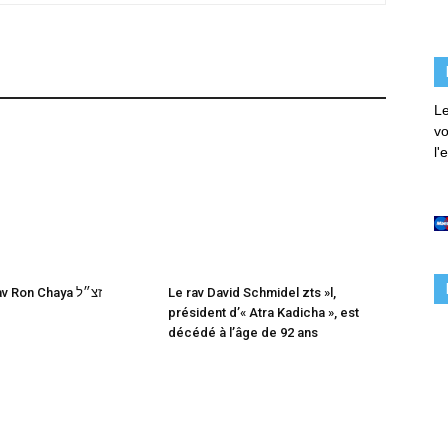
Le
vo
l'
Décès du rav Ron Chaya זצ״ל
Le rav David Schmidel zts »l,
président d’« Atra Kadicha », est
décédé à l’âge de 92 ans