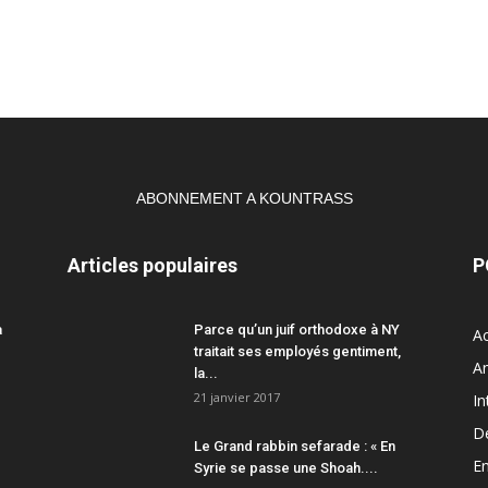
ABONNEMENT A KOUNTRASS
Articles populaires
P
a
Parce qu’un juif orthodoxe à NY
Ac
traitait ses employés gentiment,
A
la...
21 janvier 2017
In
D
Le Grand rabbin sefarade : « En
En
Syrie se passe une Shoah....