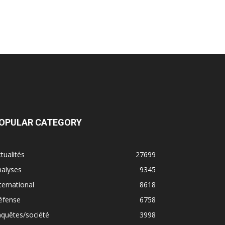
OPULAR CATEGORY
tualités
27699
nalyses
9345
ternational
8618
éfense
6758
quêtes/société
3998