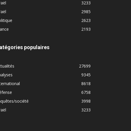
raël
3233
raël
2985
litique
2623
rance
2193
atégories populaires
tualités
27699
nalyses
9345
ternational
8618
éfense
6758
quêtes/société
3998
raël
3233