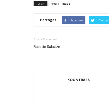
TAGS
Afoula – étude
Partagez
Facebook
Twitter
Article Précédent
Babette Salavize
KOUNTRASS