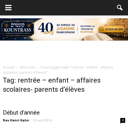
Accueil
Mots-clés
Posts tagged with "rentrée – enfant – affaires
scolaires- parents d’élèves"
Tag: rentrée – enfant – affaires
scolaires- parents d’élèves
Début d’année
Rav Henri Kahn
-
29 août 2016
0