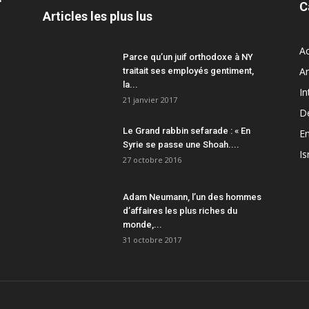
C
Articles les plus lus
Ac
Parce qu’un juif orthodoxe à NY
A
traitait ses employés gentiment,
la...
In
21 janvier 2017
D
Le Grand rabbin sefarade : « En
En
Syrie se passe une Shoah....
Is
27 octobre 2016
Adam Neumann, l’un des hommes
d’affaires les plus riches du
monde,...
31 octobre 2017