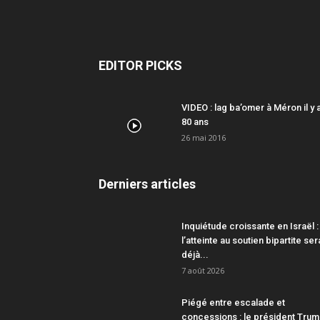
EDITOR PICKS
VIDEO : lag ba’omer à Méron il y 
80 ans
26 mai 2016
Derniers articles
Inquiétude croissante en Israël :
l’atteinte au soutien bipartite ser
déjà...
7 août 2026
Piégé entre escalade et
concessions : le président Tru