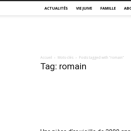
ACTUALITÉS
VIE JUIVE
FAMILLE
AB
Accueil
Mots-clés
Posts tagged with "romain"
Tag: romain