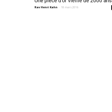
Une pièce d’or vieille de 2000 ans
Rav Henri Kahn
-
18 mars 2016