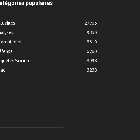
atégories populaires
tualités
27705
nalyses
9350
ternational
8618
éfense
6760
quêtes/société
3998
raël
3238