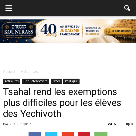
Accueil
Actualités
Actualités
Enquêtes/société
Israël
Politique
Tsahal rend les exemptions
plus difficiles pour les élèves
des Yechivoth
Par
-
1 juin 2017
605
0