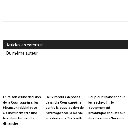
Articles en commun
Du même auteur
En raison d’une décision
Deux recours déposés
Coup dur financier pour
de la Cour suprême, les
devant la Cour suprême
les Yechivoth : le
tribunaux rabbiniques
contre la suppression de
gouvernement
s’acheminent vers une
l’avantage fiscal accordé
britannique enquête sur
fermeture forcée dès
aux dons aux Yechivoth
des donateurs ‘harédim
dimanche