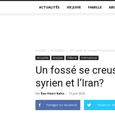
ACTUALITÉS
VIE JUIVE
FAMILLE
AB
Accueil
Actualités
Un fossé se creuse-t-il entre le 
Actualités
Analyses
Défense
International
Un fossé se creus
syrien et l’Iran?
Par
Rav Henri Kahn
-
13 juin 2024
Partager sur facebook
Tweet sur Tw