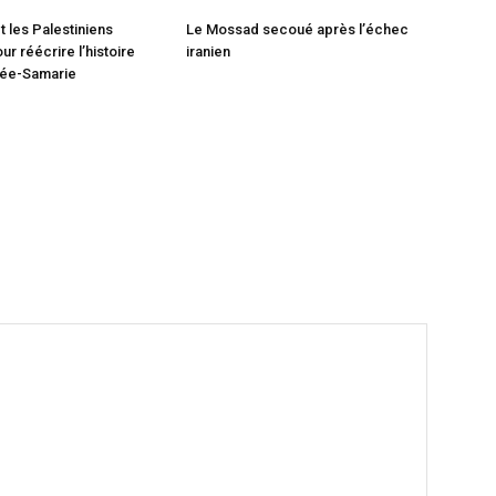
 les Palestiniens
Le Mossad secoué après l’échec
r réécrire l’histoire
iranien
dée-Samarie