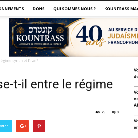
ONNEMENTS
DONS
QUI SOMMES NOUS ?
KOUNTRASS MA
régime syrien et l’Iran?
V
de
e-t-il entre le régime
V
no
Al
75
0
V
itter
en