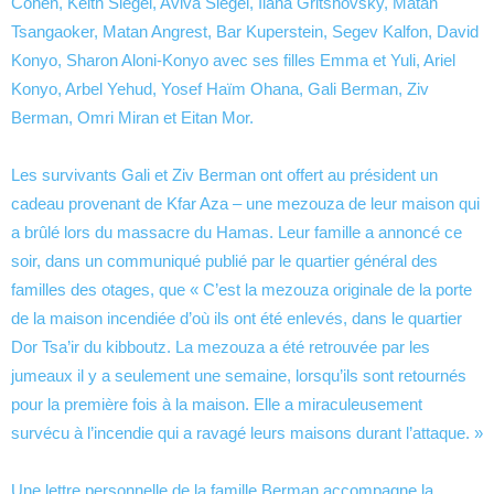
Cohen, Keith Siegel, Aviva Siegel, Ilana Gritshovsky, Matan
Tsangaoker, Matan Angrest, Bar Kuperstein, Segev Kalfon, David
Konyo, Sharon Aloni-Konyo avec ses filles Emma et Yuli, Ariel
Konyo, Arbel Yehud, Yosef Haïm Ohana, Gali Berman, Ziv
Berman, Omri Miran et Eitan Mor.
Les survivants Gali et Ziv Berman ont offert au président un
cadeau provenant de Kfar Aza – une mezouza de leur maison qui
a brûlé lors du massacre du Hamas. Leur famille a annoncé ce
soir, dans un communiqué publié par le quartier général des
familles des otages, que « C’est la mezouza originale de la porte
de la maison incendiée d’où ils ont été enlevés, dans le quartier
Dor Tsa’ir du kibboutz. La mezouza a été retrouvée par les
jumeaux il y a seulement une semaine, lorsqu’ils sont retournés
pour la première fois à la maison. Elle a miraculeusement
survécu à l’incendie qui a ravagé leurs maisons durant l’attaque. »
Une lettre personnelle de la famille Berman accompagne la