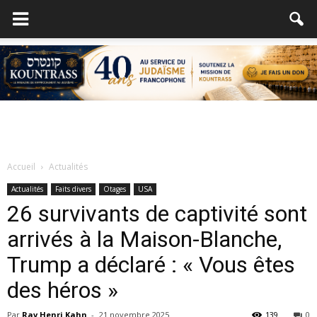
Accueil
Actualités
Actualités
Faits divers
Otages
USA
26 survivants de captivité sont
arrivés à la Maison-Blanche,
Trump a déclaré : « Vous êtes
des héros »
Par
Rav Henri Kahn
-
21 novembre 2025
139
0