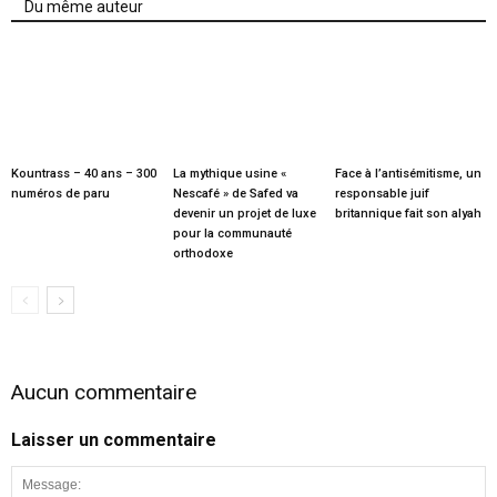
Du même auteur
Kountrass – 40 ans – 300
La mythique usine «
Face à l’antisémitisme, un
numéros de paru
Nescafé » de Safed va
responsable juif
devenir un projet de luxe
britannique fait son alyah
pour la communauté
orthodoxe
Aucun commentaire
Laisser un commentaire