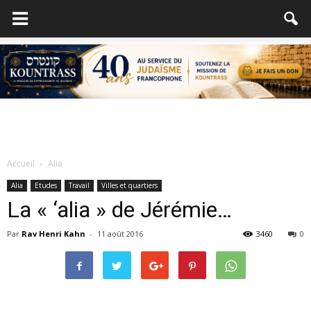
Accueil
Alia
Alia
Etudes
Travail
Villes et quartiers
La « ‘alia » de Jérémie…
Par
Rav Henri Kahn
-
11 août 2016
3460
0