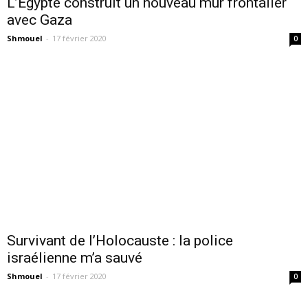
L’Égypte construit un nouveau mur frontalier
avec Gaza
Shmouel
-
17 février 2020
0
Survivant de l’Holocauste : la police
israélienne m’a sauvé
Shmouel
-
17 février 2020
0