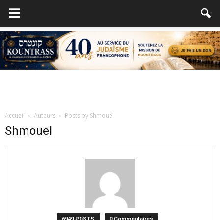
Accueil
Auteurs
Posts by Shmouel
Shmouel
6949 POSTS
0 Commentaires