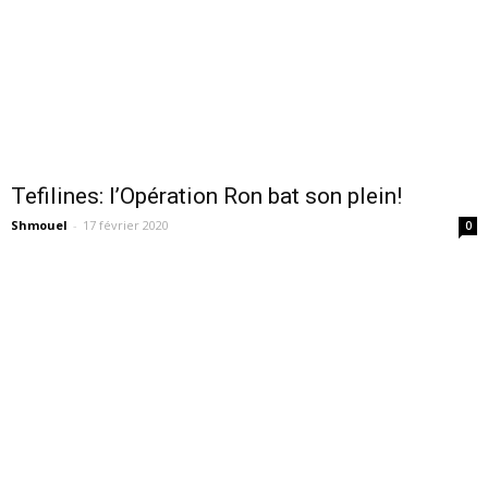
Tefilines: l’Opération Ron bat son plein!
Shmouel
-
17 février 2020
0