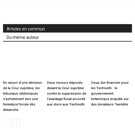
Articles en commun
Du même auteur
En raison d’une décision
Deux recours déposés
Coup dur financier pour
de la Cour suprême, les
devant la Cour suprême
les Yechivoth : le
tribunaux rabbiniques
contre la suppression de
gouvernement
s’acheminent vers une
l’avantage fiscal accordé
britannique enquête sur
fermeture forcée dès
aux dons aux Yechivoth
des donateurs ‘harédim
dimanche