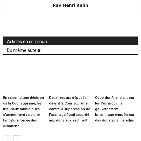
Rav Henri Kahn
Articles en commun
Du même auteur
En raison d’une décision
Deux recours déposés
Coup dur financier pour
de la Cour suprême, les
devant la Cour suprême
les Yechivoth : le
tribunaux rabbiniques
contre la suppression de
gouvernement
s’acheminent vers une
l’avantage fiscal accordé
britannique enquête sur
fermeture forcée dès
aux dons aux Yechivoth
des donateurs ‘harédim
dimanche