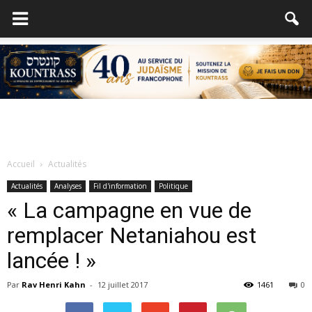
Accueil
Actualités
Actualités
Analyses
Fil d'information
Politique
« La campagne en vue de
remplacer Netaniahou est
lancée ! »
Par
Rav Henri Kahn
-
12 juillet 2017
1461
0