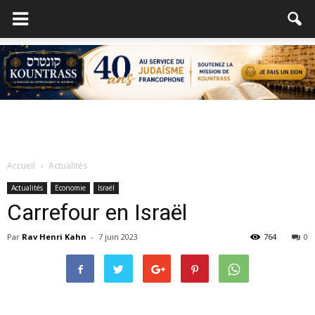
Accueil
Actualités
Actualités
Economie
Israël
Carrefour en Israël
Par
Rav Henri Kahn
-
7 juin 2023
764
0