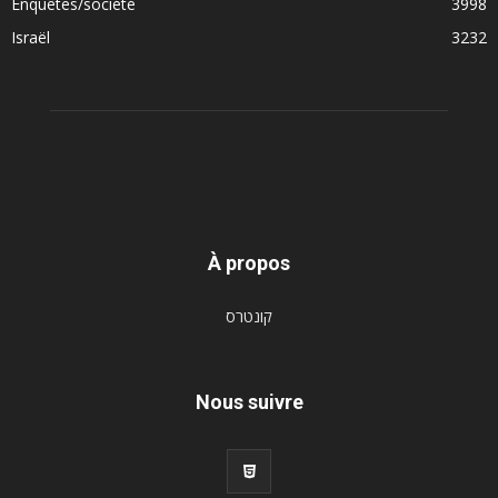
Enquêtes/société
3998
Israël
3232
À propos
קונטרס
Nous suivre