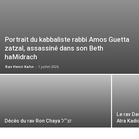
Portrait du kabbaliste rabbi Amos Guetta
zatzal, assassiné dans son Beth
haMidrach
Rav Henri Kahn
-
1 juillet 2026
Le rav Dav
Décès du rav Ron Chaya זצ״ל
Atra Kadi