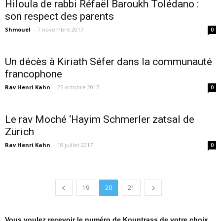
Hiloula de rabbi Réfaël Baroukh Tolédano :
son respect des parents
Shmouel
-
7 novembre 2017
0
Un décès à Kiriath Séfer dans la communauté
francophone
Rav Henri Kahn
-
25 octobre 2017
0
Le rav Moché ‘Hayim Schmerler zatsal de
Zürich
Rav Henri Kahn
-
18 juillet 2017
0
19
20
21
Vous voulez recevoir le numéro de Kountrass de votre choix