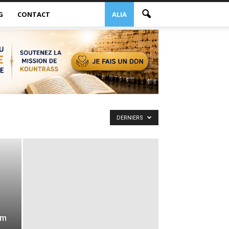
G
CONTACT
ALIA
DERNIERS
am