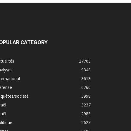
OPULAR CATEGORY
tualités
27703
nalyses
9348
ternational
8618
éfense
6760
quêtes/société
3998
raël
3237
raël
2985
litique
2623