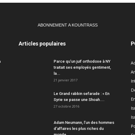
ABONNEMENT A KOUNTRASS
Articles populaires
P
a
Parce qu’un juif orthodoxe à NY
Ac
traitait ses employés gentiment,
A
la...
21 janvier 2017
In
D
Le Grand rabbin sefarade : « En
En
Syrie se passe une Shoah....
27 octobre 2016
Is
Is
Adam Neumann, l’un des hommes
Po
d’affaires les plus riches du
monde,...