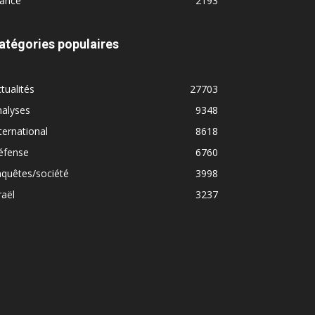
rance
2193
atégories populaires
tualités
27703
nalyses
9348
ternational
8618
éfense
6760
quêtes/société
3998
raël
3237