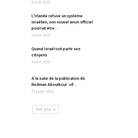
3 août 2026
L’Irlande refuse un système
israélien, son nouvel avion officiel
pourrait être...
5 août 2026
Quand Israël voit partir ses
citoyens
4 août 2026
À la suite de la publication de
Redman Aboutboul : vif...
31 juillet 2026
Voir plus