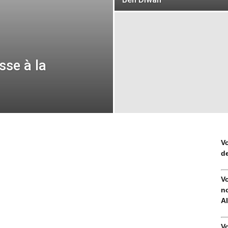
sse à la
V
de
V
no
Al
V