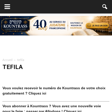
Assez ! Ne Me parle pas plus de cela ! –
Accueil
ou la force de la prière
tefila
TEFILA
-
19 août 2016
Vous voulez recevoir le numéro de Kountrass de votre choix
gratuitement ? Cliquez ici
Vous abonner à Kountrass ? Vous avez une nouvelle voie
pour le faire : passer par Allodons ! Cliquez ici.