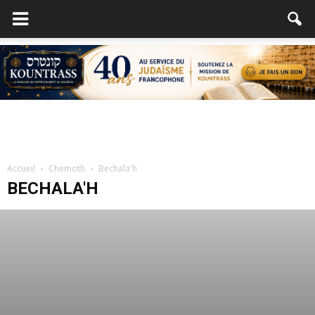
Accueil
Chemoth
Bechala'h
BECHALA'H