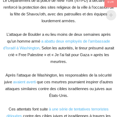
Le Département de la police de New York (NYPD) a déclaré avoir
EUR
renforcé la protection des sites religieux de la ville à l’occasion de
la fête de Shavou’oth, avec des patrouilles et des équipes
lourdement armées.
L’attaque de Boulder a eu lieu moins de deux semaines après
qu’un homme armé
a abattu deux employés de l’ambassade
d’Israël à Washington
. Selon les autorités, le tireur présumé aurait
crié « Free Palestine » et « Je l’ai fait pour Gaza » après les
meurtres.
Après l’attaque de Washington, les responsables de la sécurité
juive
avaient averti
que ces meurtres pourraient inspirer d’autres
attaques similaires contre des cibles israéliennes ou juives aux
États-Unis.
Ces attentats font suite
à une série de tentatives terroristes
déjouées
contre des cibles juives et israéliennes à travers les