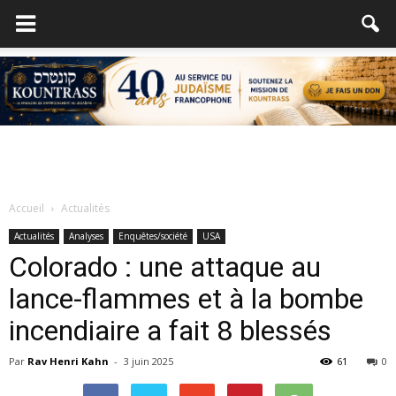
Accueil
Actualités
Actualités
Analyses
Enquêtes/société
USA
Colorado : une attaque au
lance-flammes et à la bombe
incendiaire a fait 8 blessés
Par
Rav Henri Kahn
-
3 juin 2025
61
0