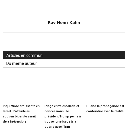
Rav Henri Kahn
Articles en commun
Du même auteur
Inquiétude croissante en
Piégé entre escalade et
Quand la propagande est
Israël : l’atteinte au
concessions : le
confondue avec la réalité
soutien bipartite serait
président Trump peine à
déjà irréversible
trouver une issue à la
guerre avec l’Iran