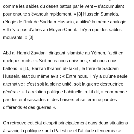
comme les sables du désert battus par le vent – s’accumulant
pour ensuite s’évanouir rapidement. » [8] Hussein Sumaida,
réfugié de l’Irak de Saddam Hussein, a utilisé la même analogie :
« Il n’y a pas d’alliés au Moyen-Orient. Il n’y a que des sables
mouvants. » [9]
Abd al-Hamid Zaydani, dirigeant islamiste au Yémen, l’a dit en
quelques mots : « Soit nous nous unissons, soit nous nous
battons. » [10] Barzan Ibrahim at-Takriti, le frère de Saddam
Hussein, était du même avis : « Entre nous, il n’y a qu’une seule
alternative : c’est soit la pleine unité, soit la guerre destructrice
générale. » La relation politique habituelle, a-t-il dit, « commence
par des embrassades et des baisers et se termine par des
différends et des guerres ».
On retrouve cet état d’esprit principalement dans deux situations
à savoir, la politique sur la Palestine et l’attitude d’ennemis se