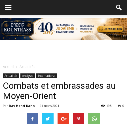
Accueil
Actualités
Actualités
Analyses
International
Combats et embrassades au
Moyen-Orient
Par
Rav Henri Kahn
-
21 mars 2021
195
0