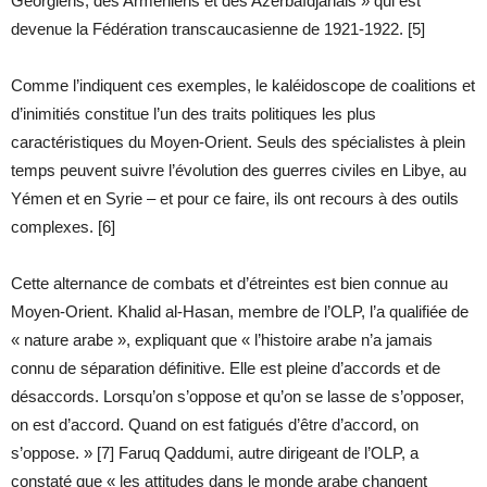
Géorgiens, des Arméniens et des Azerbaïdjanais » qui est
devenue la Fédération transcaucasienne de 1921-1922. [5]
Comme l’indiquent ces exemples, le kaléidoscope de coalitions et
d’inimitiés constitue l’un des traits politiques les plus
caractéristiques du Moyen-Orient. Seuls des spécialistes à plein
temps peuvent suivre l’évolution des guerres civiles en Libye, au
Yémen et en Syrie – et pour ce faire, ils ont recours à des outils
complexes. [6]
Cette alternance de combats et d’étreintes est bien connue au
Moyen-Orient. Khalid al-Hasan, membre de l’OLP, l’a qualifiée de
« nature arabe », expliquant que « l’histoire arabe n’a jamais
connu de séparation définitive. Elle est pleine d’accords et de
désaccords. Lorsqu’on s’oppose et qu’on se lasse de s’opposer,
on est d’accord. Quand on est fatigués d’être d’accord, on
s’oppose. » [7] Faruq Qaddumi, autre dirigeant de l’OLP, a
constaté que « les attitudes dans le monde arabe changent