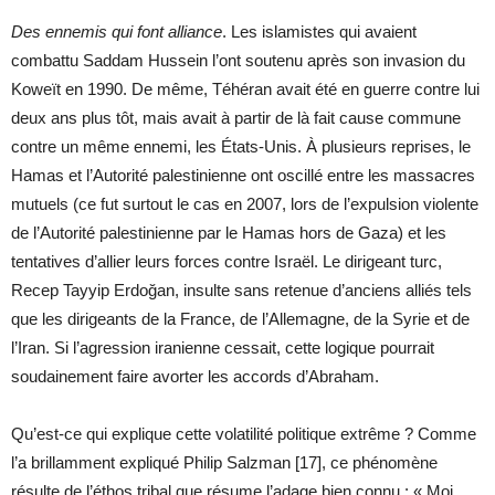
Des ennemis qui font alliance
. Les islamistes qui avaient
combattu Saddam Hussein l’ont soutenu après son invasion du
Koweït en 1990. De même, Téhéran avait été en guerre contre lui
deux ans plus tôt, mais avait à partir de là fait cause commune
contre un même ennemi, les États-Unis. À plusieurs reprises, le
Hamas et l’Autorité palestinienne ont oscillé entre les massacres
mutuels (ce fut surtout le cas en 2007, lors de l’expulsion violente
de l’Autorité palestinienne par le Hamas hors de Gaza) et les
tentatives d’allier leurs forces contre Israël. Le dirigeant turc,
Recep Tayyip Erdoğan, insulte sans retenue d’anciens alliés tels
que les dirigeants de la France, de l’Allemagne, de la Syrie et de
l’Iran. Si l’agression iranienne cessait, cette logique pourrait
soudainement faire avorter les accords d’Abraham.
Qu’est-ce qui explique cette volatilité politique extrême ? Comme
l’a brillamment expliqué Philip Salzman [17], ce phénomène
résulte de l’éthos tribal que résume l’adage bien connu : « Moi