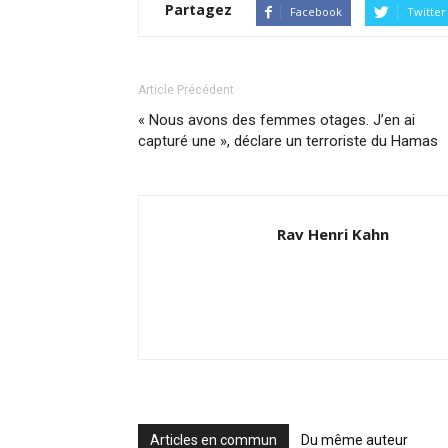
Partagez
Facebook
Twitter
Article Précédent
« Nous avons des femmes otages. J’en ai
capturé une », déclare un terroriste du Hamas
Rav Henri Kahn
Articles en commun
Du même auteur