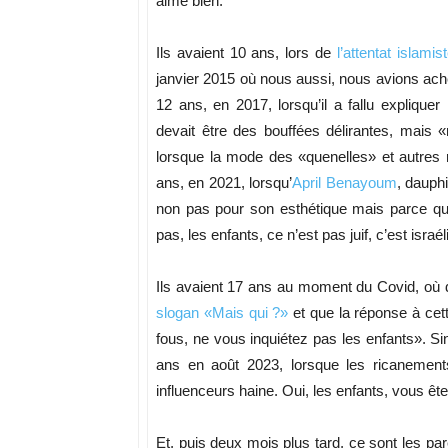
aime bien.
Ils avaient 10 ans, lors de
l’attentat islami
janvier 2015 où nous aussi, nous avions ach
12 ans, en 2017, lorsqu’il a fallu expliquer
devait être des bouffées délirantes, mais 
lorsque la mode des «quenelles» et autres
ans, en 2021, lorsqu’
April Benayoum
, dauph
non pas pour son esthétique mais parce que
pas, les enfants, ce n’est pas juif, c’est isra
Ils avaient 17 ans au moment du Covid, où 
slogan «Mais qui ?»
et que la réponse à cet
fous, ne vous inquiétez pas les enfants». Si
ans en août 2023, lorsque les ricanements
influenceurs haine. Oui, les enfants, vous êt
Et, puis deux mois plus tard, ce sont les p