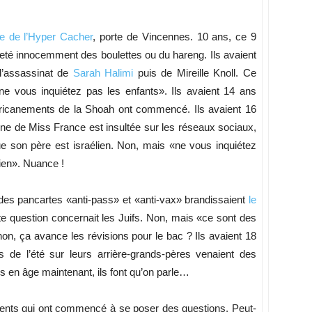
ste de l’Hyper Cacher
, porte de Vincennes. 10 ans, ce 9
eté innocemment des boulettes ou du hareng. Ils avaient
 l’assassinat de
Sarah Halimi
puis de Mireille Knoll. Ce
«ne vous inquiétez pas les enfants». Ils avaient 14 ans
 ricanements de la Shoah ont commencé. Ils avaient 16
ine de Miss France est insultée sur les réseaux sociaux,
 son père est israélien. Non, mais «ne vous inquiétez
élien». Nuance !
des pancartes «anti-pass» et «anti-vax» brandissaient
le
te question concernait les Juifs. Non, mais «ce sont des
non, ça avance les révisions pour le bac ? Ils avaient 18
 de l’été sur leurs arrière-grands-pères venaient des
es en âge maintenant, ils font qu’on parle…
arents qui ont commencé à se poser des questions. Peut-