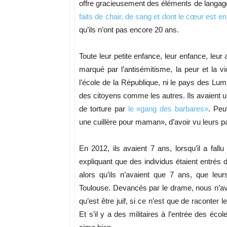
offre gracieusement des éléments de langag
faits de chair, de sang et dont le cœur est e
qu’ils n’ont pas encore 20 ans.
Toute leur petite enfance, leur enfance, leur
marqué par l’antisémitisme, la peur et la v
l’école de la République, ni le pays des Lu
des citoyens comme les autres. Ils avaient un
de torture par
le «gang des barbares»
. Peu
une cuillère pour maman», d’avoir vu leurs pa
En 2012, ils avaient 7 ans, lorsqu’il a fallu
expliquant que des individus étaient entrés d
alors qu’ils n’avaient que 7 ans, que leur
Toulouse. Devancés par le drame, nous n’a
qu’est être juif, si ce n’est que de raconter 
Et s’il y a des militaires à l’entrée des éco