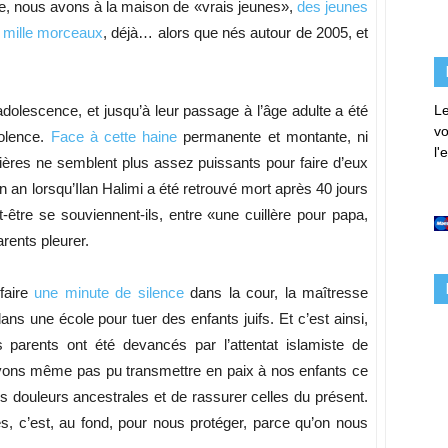
e, nous avons à la maison de «vrais jeunes»,
des jeunes
n mille morceaux
, déjà… alors que nés autour de 2005, et
 adolescence, et jusqu’à leur passage à l’âge adulte a été
Le
vo
iolence.
Face à cette haine
permanente et montante, ni
l'
mières ne semblent plus assez puissants pour faire d’eux
 an lorsqu’Ilan Halimi a été retrouvé mort après 40 jours
t-être se souviennent-ils, entre «une cuillère pour papa,
rents pleurer.
 faire
une minute de silence
dans la cour, la maîtresse
ans une école pour tuer des enfants juifs. Et c’est ainsi,
s parents ont été devancés par l’attentat islamiste de
vons même pas pu transmettre en paix à nos enfants ce
les douleurs ancestrales et de rassurer celles du présent.
les, c’est, au fond, pour nous protéger, parce qu’on nous