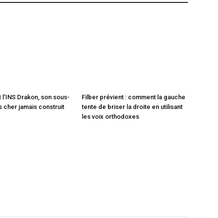
t l’INS Drakon, son sous-
Filber prévient : comment la gauche
s cher jamais construit
tente de briser la droite en utilisant
les voix orthodoxes