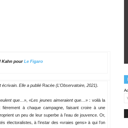
l Kahn pour
Le Figaro
 écrivain. Elle a publié
Racée
(L’Observatoire, 2021).
Ad
veulent que…»
,
«Les jeunes aimeraient que…»
: voilà la
nt fièrement à chaque campagne, faisant croire à une
roprient un peu de leur superbe à l’eau de jouvence. Or,
s électoralistes, à l’instar des «vraies gens» à qui l’on