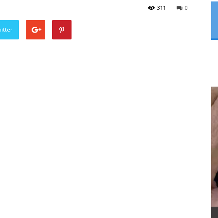
311
0
itter