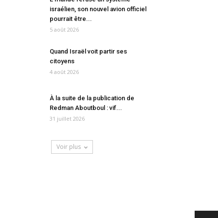
israélien, son nouvel avion officiel
pourrait être...
5 août 2026
Quand Israël voit partir ses
citoyens
4 août 2026
À la suite de la publication de
Redman Aboutboul : vif...
31 juillet 2026
Voir plus