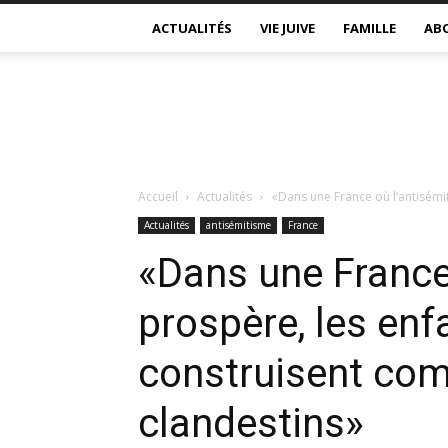
ACTUALITÉS
VIE JUIVE
FAMILLE
AB
Accueil
Actualités
«Dans une France où l’antisémit
Actualités
antisémitisme
France
«Dans une France
prospère, les enfa
construisent co
clandestins»