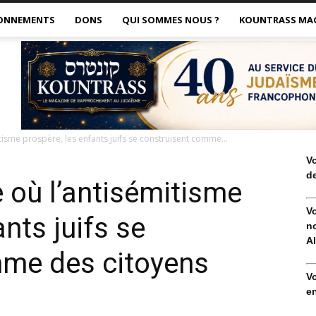
ONNEMENTS
DONS
QUI SOMMES NOUS ?
KOUNTRASS MA
isme prospère, les enfants juifs se construisent comme...
V
de
 où l’antisémitisme
V
nts juifs se
no
Al
mme des citoyens
V
en