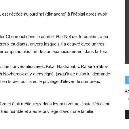
 est décédé aujourd’hui (dimanche) à l’hôpital après avoir
h Ner Chemouel dans le quartier Har Nof de Jérusalem, a eu
breux étudiants, envers lesquels il a oeuvré avec un très
nterrompu au plus fort de son épanouissement dans la Tora.
 d’une conversation avec Kikar Hashabat: « Rabbi Ya’akov
th Novhardok et y a enseigné, jusqu’à ce qu’on lui demande
 en Israël, où il a eu le privilège d’élever de nombreux
Ad
 Tora et était méticuleux dans les mitsvoth», ajoute l’étudiant,
 très humble et a eu le privilège d’avoir une famille