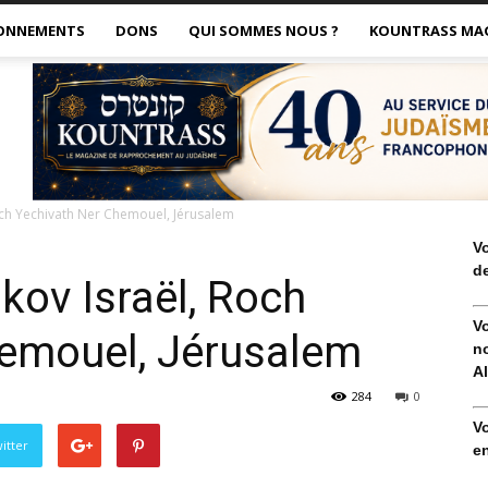
ONNEMENTS
DONS
QUI SOMMES NOUS ?
KOUNTRASS MA
och Yechivath Ner Chemouel, Jérusalem
V
de
kov Israël, Roch
V
hemouel, Jérusalem
no
Al
284
0
V
itter
en