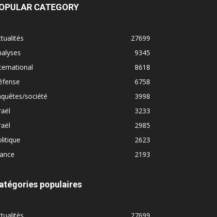
OPULAR CATEGORY
tualités
27699
nalyses
9345
ternational
8618
éfense
6758
quêtes/société
3998
raël
3233
raël
2985
litique
2623
rance
2193
atégories populaires
tualités
27699