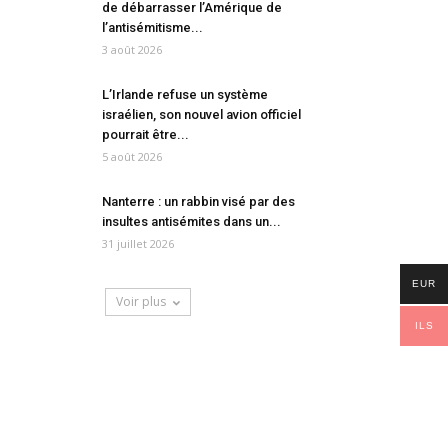
de débarrasser l’Amérique de
l’antisémitisme...
3 août 2026
L’Irlande refuse un système
israélien, son nouvel avion officiel
pourrait être...
5 août 2026
Nanterre : un rabbin visé par des
insultes antisémites dans un...
31 juillet 2026
EUR
Voir plus
ILS