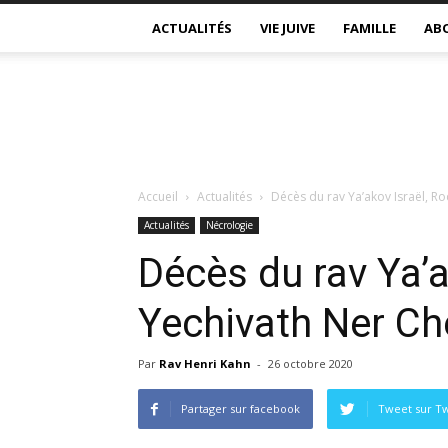
ACTUALITÉS
VIE JUIVE
FAMILLE
AB
Accueil
Actualités
Décès du rav Ya’akov Israël, R
Actualités
Nécrologie
Décès du rav Ya’a
Yechivath Ner C
Par
Rav Henri Kahn
-
26 octobre 2020
Partager sur facebook
Tweet sur Tw