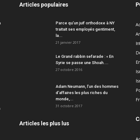
Articles populaires
P
a
Parce qu’un juif orthodoxe à NY
Ac
traitait ses employés gentiment,
A
la...
21 janvier 2017
In
D
Le Grand rabbin sefarade : « En
En
Syrie se passe une Shoah....
27 octobre 2016
Is
Is
Adam Neumann, l’un des hommes
Po
d’affaires les plus riches du
monde,...
F
31 octobre 2017
a
C
Articles les plus lus
Ac