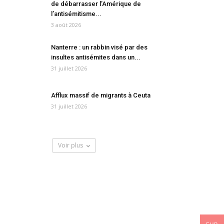
de débarrasser l’Amérique de
l’antisémitisme...
3 août 2026
Nanterre : un rabbin visé par des
insultes antisémites dans un...
31 juillet 2026
Afflux massif de migrants à Ceuta
31 juillet 2026
Voir plus