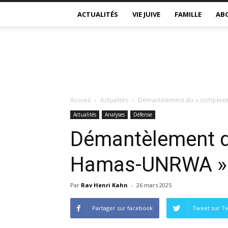
ACTUALITÉS
VIE JUIVE
FAMILLE
AB
Accueil
Actualités
Démantèlement du « complex
Actualités
Analyses
Défense
Démantèlement d
Hamas-UNRWA »
Par
Rav Henri Kahn
-
26 mars 2025
Partager sur facebook
Tweet sur Tw