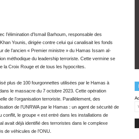
avec l’élimination d’Ismail Barhoum, responsable des
han Younis, dirigée contre celui qui canalisait les fonds
sseur de l’ancien « Premier ministre » du Hamas Issam al-
ation méthodique du leadership terroriste. Cette vermine se
de la Croix Rouge et de tous les hypocrites.
lisé plus de 100 fourgonnettes utilisées par le Hamas à
dans le massacre du 7 octobre 2023. Cette opération
Ad
elle de l’organisation terroriste. Parallèlement, des
alisation de l’UNRWA par le Hamas : un agent de sécurité de
conflit, le groupe « est entré dans les installations de
l avait déjà identifié des terroristes dans le complexe
és de véhicules de l’ONU.