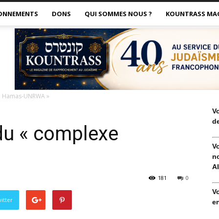
ONNEMENTS
DONS
QUI SOMMES NOUS ?
KOUNTRASS MA
e Hamas-UNRWA »
V
de
u « complexe
V
no
Al
181
0
V
itter
en