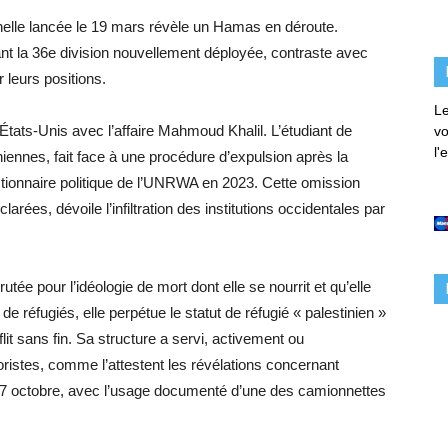
ionnelle lancée le 19 mars révèle un Hamas en déroute.
ant la 36e division nouvellement déployée, contraste avec
r leurs positions.
Le
États-Unis avec l’affaire Mahmoud Khalil. L’étudiant de
vo
l'
iennes, fait face à une procédure d’expulsion après la
nctionnaire politique de l’UNRWA en 2023. Cette omission
larées, dévoile l’infiltration des institutions occidentales par
e pour l’idéologie de mort dont elle se nourrit et qu’elle
 réfugiés, elle perpétue le statut de réfugié « palestinien »
lit sans fin. Sa structure a servi, activement ou
oristes, comme l’attestent les révélations concernant
u 7 octobre, avec l’usage documenté d’une des camionnettes