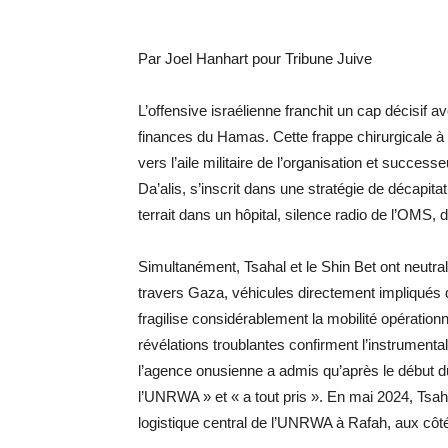
Par Joel Hanhart pour Tribune Juive
L’offensive israélienne franchit un cap décisif 
finances du Hamas. Cette frappe chirurgicale à K
vers l’aile militaire de l’organisation et succe
Da’alis, s’inscrit dans une stratégie de décapit
terrait dans un hôpital, silence radio de l’OMS, 
Simultanément, Tsahal et le Shin Bet ont neutra
travers Gaza, véhicules directement impliqués 
fragilise considérablement la mobilité opérationn
révélations troublantes confirment l’instrument
l’agence onusienne a admis qu’après le début du 
l’UNRWA » et « a tout pris ». En mai 2024, Tsaha
logistique central de l’UNRWA à Rafah, aux côt