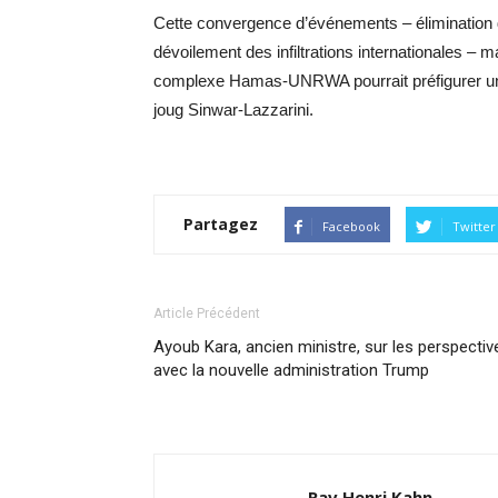
Cette convergence d’événements – élimination des
dévoilement des infiltrations internationales –
complexe Hamas-UNRWA pourrait préfigurer un 
joug Sinwar-Lazzarini.
Partagez
Facebook
Twitter
Article Précédent
Ayoub Kara, ancien ministre, sur les perspectiv
avec la nouvelle administration Trump
Rav Henri Kahn