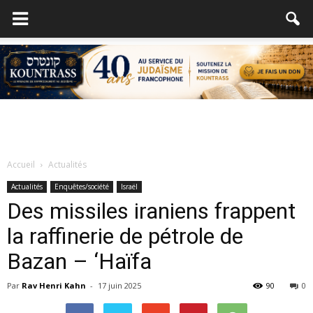
Accueil
Actualités
Actualités
Enquêtes/société
Israël
Des missiles iraniens frappent
la raffinerie de pétrole de
Bazan – ‘Haïfa
Par
Rav Henri Kahn
-
17 juin 2025
90
0