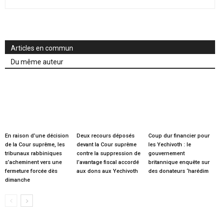
Articles en commun
Du même auteur
En raison d’une décision
Deux recours déposés
Coup dur financier pour
de la Cour suprême, les
devant la Cour suprême
les Yechivoth : le
tribunaux rabbiniques
contre la suppression de
gouvernement
s’acheminent vers une
l’avantage fiscal accordé
britannique enquête sur
fermeture forcée dès
aux dons aux Yechivoth
des donateurs ‘harédim
dimanche