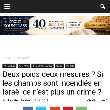
Accueil
Actualités
Actualités
Analyses
Enquêtes/société
Gaza
Hamas
Deux poids deux mesures ? Si
les champs sont incendiés en
Israël ce n’est plus un crime ?
Par
Rav Henri Kahn
-
7 juin 2018
634
0