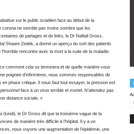
attue sur le public israélien face au début de la
de corona ne semble pas moins sombre que les
centaines de partages et de links, le Dr Naftali Gross,
ital Shaare Zedek, a donné un aperçu du sort des patients
 l’horrible rencontre avec la mort à la suite de la maladie.
ice comment cela se terminera et de quelle manière vous
 et une poignée d’infirmières, nous sommes responsables de
en phase critique. Il nous faut tout essayer, la pression est
ersonnel face à un virus terrible et mortel. N’attendez pas
Ad
ne distance sociale. »
 (lundi), le Dr Gross dit que la troisième vague de la
ons de manière très difficile à l’hôpital. Il y a un
trices, nous voyons une augmentation de l’épidémie, une