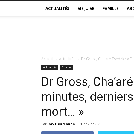
ACTUALITÉS
VIE JUIVE
FAMILLE
AB
Accueil
Actualités
Dr Gross, Cha’aré Tsédek : « Der
Actualités
Corona
Dr Gross, Cha’aré
minutes, derniers 
mort… »
Par
Rav Henri Kahn
-
4 janvier 2021