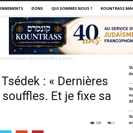
ONNEMENTS
DONS
QUI SOMMES NOUS ?
KOUNTRASS MA
nières minutes, derniers souffles. Et je fixe...
V
de
 Tsédek : « Dernières
V
souffles. Et je fixe sa
no
Al
V
en
129
0