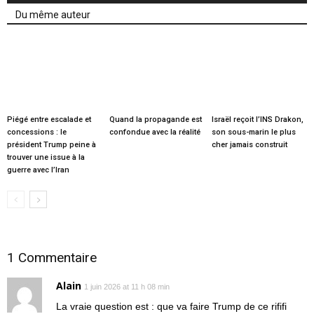
Du même auteur
Piégé entre escalade et
Quand la propagande est
Israël reçoit l’INS Drakon,
concessions : le
confondue avec la réalité
son sous-marin le plus
président Trump peine à
cher jamais construit
trouver une issue à la
guerre avec l’Iran
1 Commentaire
Alain
1 juin 2026 at 11 h 08 min
La vraie question est : que va faire Trump de ce rififi