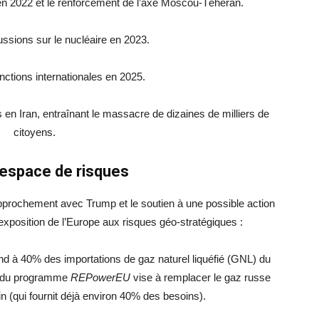
 en 2022 et le renforcement de l’axe Moscou-Téhéran.
ssions sur le nucléaire en 2023.
nctions internationales en 2025.
en Iran, entraînant le massacre de dizaines de milliers de
citoyens.
 espace de risques
approchement avec Trump et le soutien à une possible action
exposition de l’Europe aux risques géo-stratégiques :
d à 40% des importations de gaz naturel liquéfié (GNL) du
on du programme
REPowerEU
vise à remplacer le gaz russe
in (qui fournit déjà environ 40% des besoins).