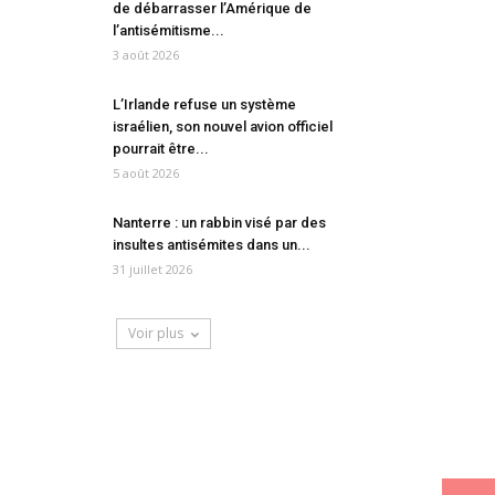
de débarrasser l’Amérique de
l’antisémitisme...
3 août 2026
L’Irlande refuse un système
israélien, son nouvel avion officiel
pourrait être...
5 août 2026
Nanterre : un rabbin visé par des
insultes antisémites dans un...
31 juillet 2026
Voir plus