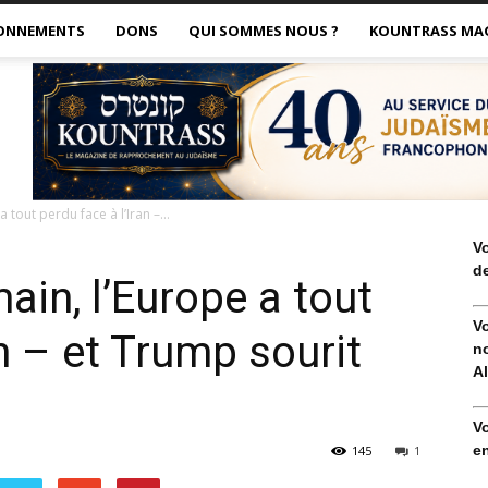
ONNEMENTS
DONS
QUI SOMMES NOUS ?
KOUNTRASS MA
 tout perdu face à l’Iran –...
V
de
ain, l’Europe a tout
V
an – et Trump sourit
no
Al
V
en
145
1