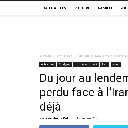
ACTUALITÉS
VIE JUIVE
FAMILLE
AB
Accueil
Actualités
Du jour au lendemain, l’Europe a
Actualités
Analyses
Enquêtes/société
Iran
Israël
Du jour au lendem
perdu face à l’Ir
déjà
Par
Rav Henri Kahn
-
15 février 2026