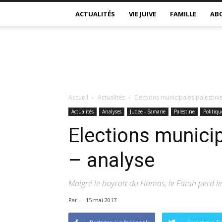
ACTUALITÉS
VIE JUIVE
FAMILLE
AB
Accueil
Actualités
Elections municipales palestini
Actualités
Analyses
Judée - Samarie
Palestine
Politiqu
Elections munici
– analyse
Malgré le boycott du Hamas, le Fatah perd le
Par
-
15 mai 2017