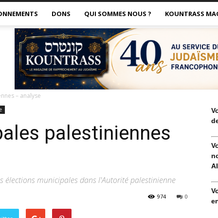
ONNEMENTS
DONS
QUI SOMMES NOUS ?
KOUNTRASS MA
ennes – analyse
e
V
de
pales palestiniennes
V
no
Al
s élections municipales dans l'Autorité palestinienne
V
974
0
en