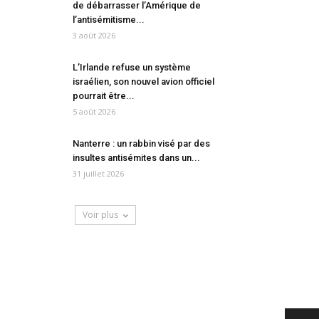
de débarrasser l’Amérique de
l’antisémitisme...
3 août 2026
L’Irlande refuse un système
israélien, son nouvel avion officiel
pourrait être...
5 août 2026
Nanterre : un rabbin visé par des
insultes antisémites dans un...
31 juillet 2026
Voir plus