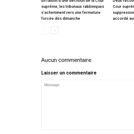
En raison d’une décision de la Cour
Deux recou
suprême, les tribunaux rabbiniques
Cour suprêm
s’acheminent vers une fermeture
suppression
forcée dès dimanche
accordé au
Aucun commentaire
Laisser un commentaire