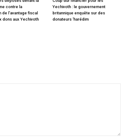
rs déposés devant la
Coup dur financier pour les
e contre la
Yechivoth : le gouvernement
 de l’avantage fiscal
britannique enquête sur des
x dons aux Yechivoth
donateurs ‘harédim