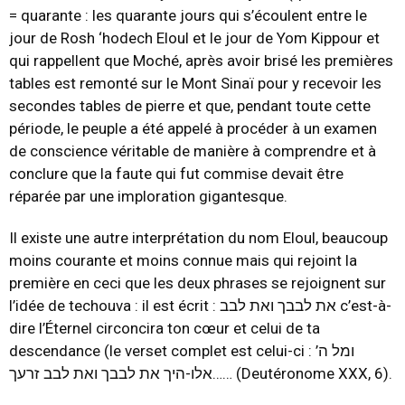
= quarante : les quarante jours qui s’écoulent entre le
jour de Rosh ‘hodech Eloul et le jour de Yom Kippour et
qui rappellent que Moché, après avoir brisé les premières
tables est remonté sur le Mont Sinaï pour y recevoir les
secondes tables de pierre et que, pendant toute cette
période, le peuple a été appelé à procéder à un examen
de conscience véritable de manière à comprendre et à
conclure que la faute qui fut commise devait être
réparée par une imploration gigantesque.
Il existe une autre interprétation du nom Eloul, beaucoup
moins courante et moins connue mais qui rejoint la
première en ceci que les deux phrases se rejoignent sur
l’idée de techouva : il est écrit : את לבבך ואת לבב c’est-à-
dire l’Éternel circoncira ton cœur et celui de ta
descendance (le verset complet est celui-ci : ומל ה’
אלו-היך את לבבך ואת לבב זרעך…… (Deutéronome XXX, 6).