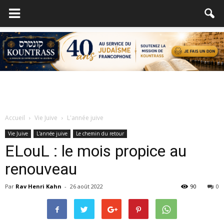
Accueil
Vie Juive
L'année juive
Vie Juive
L'année juive
Le chemin du retour
ELouL : le mois propice au
renouveau
Par
Rav Henri Kahn
-
26 août 2022
90
0