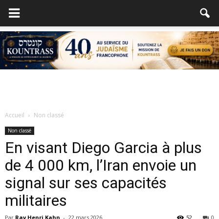
Accueil
Non classé
Non classé
En visant Diego Garcia à plus
de 4 000 km, l’Iran envoie un
signal sur ses capacités
militaires
Par
Rav Henri Kahn
-
22 mars 2026
52
0