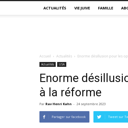
ACTUALITÉS
VIE JUIVE
FAMILLE
AB
Accueil
Actualités
Enorme désillusion pour les o
Actualités
USA
Enorme désillusi
à la réforme
Par
Rav Henri Kahn
-
24 septembre 2023
Partager sur facebook
Tweet sur Tw