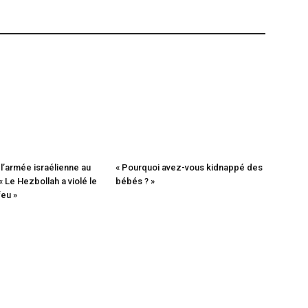
l’armée israélienne au
« Pourquoi avez-vous kidnappé des
« Le Hezbollah a violé le
bébés ? »
eu »