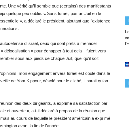
nte. Une vérité qu’il semble que (certains) des manifestants
jà quelque peu oublié. « Sans Israël, pas un Juif en le
ssentielle », a déclaré le président, ajoutant que l’existence
énérations.
Le
vo
d’autodéfense d’Israël, ceux qui sont prêts à menacer
l'
 « délocalisation » pour échapper à tout cela – fuient vers
rembler sous aux pieds de chaque Juif, quel qu’il soit.
opinions, mon engagement envers Israël est coulé dans le
eille de Yom Kippour, désolé pour le cliché, il parait qu’on
 réunion des deux dirigeants, a exprimé sa satisfaction par
ale et ouverte », a-t-il déclaré à propos de la réunion que
ais au cours de laquelle le président américain a exprimé
shington avant la fin de l’année.