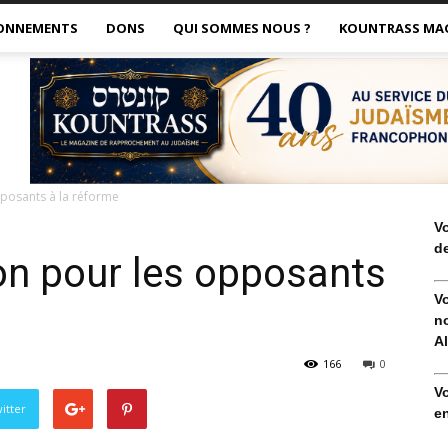
ONNEMENTS
DONS
QUI SOMMES NOUS ?
KOUNTRASS MA
pposants à la réforme
V
de
on pour les opposants
V
no
Al
166
0
V
itter
en