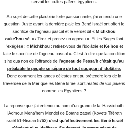
servait les cultes païens égyptiens.
Au sujet de cette plaidoirie forte passionnante, j’ai entendu une
question. Juste avant la dernière plaie les Bené Israël ont offert le
sacrifice de l’agneau pascal et le verset dit «
Michkhou
ouke’hou sé
. » / Tirez et prenez un agneau ». Et les Sages font
l’exégèse : «
Michkhou
: retirez-vous de l’idolâtrie et
Ke’hou
et
faite le sacrifice de l’agneau pascal ». C’est-à-dire que la condition
sine qua non de l’offrande de
l’agneau de Pessa’h
c’était qu’au
préalable le peuple se sépare de tout soupçon d’idolâtrie.
Donc comment les anges célestes ont pu prétendre lors de la
traversée de la Mer que les Bené Israël sont
restés de vils païens
comme les Egyptiens ?
La réponse que j’ai entendu au nom d’un grand de la ‘Hassidouth,
l’Admour Mena’hem Mendel de Boïane zatsal (Kovets Tiféreth
Israël 51-Nissan 5763)
c’est qu’effectivement les Bené Israël
n’étaient plus idolâtres. Seulement ils manquaient de