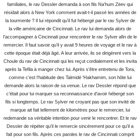
familiales, le rav Dessler demanda à son fils Na’hum Zéev qui
résidait alors à New York comment avait-t-il passé les années de
la tourmente ? Il lui répondit qu’il fut hébergé par le rav Sylver de
la ville américaine de Cincinnati. Le rav lui demanda alors de
l’accompagner à Cincinnati pour rencontrer le rav Sylver afin de le
remercier. Il faut savoir qu’il y avait 9 heures de voyage et le rav à
cette époque était déjà âgé. A leur arrivée, ils se dirigèrent vers la
Choule du rav de Cincinnati qui les reçut cordialement et les invita
après la Tefila à manger chez lui. Après s’être entretenu de Tora,
comme c’est l’habitude des Talmidé ‘Hakhamim, son hôte lui
demande alors la raison de sa venue. Le rav Dessler répond que
c’était pour lui marquer sa reconnaissance d’avoir hébergé son
fils si longtemps. Le rav Sylver ne croyant pas que son invité de
marque ait fait tellement de kilomètres pour le remercier, lui
redemande sa véritable intention pour venir le rencontrer. Et le rav
Dessler de répéter qu’il le remercie sincèrement pour ce qu’il a
fait pour son fils. Après ces paroles le rav de Cincinnati comprit