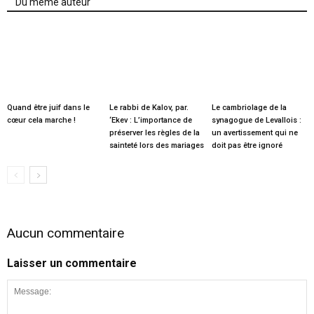
Du même auteur
Quand être juif dans le
Le rabbi de Kalov, par.
Le cambriolage de la
cœur cela marche !
‘Ekev : L’importance de
synagogue de Levallois :
préserver les règles de la
un avertissement qui ne
sainteté lors des mariages
doit pas être ignoré
Aucun commentaire
Laisser un commentaire