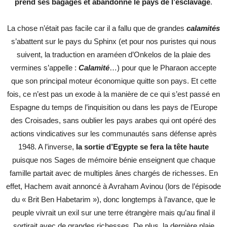
prend ses bagages et abandonne le pays de l’esclavage
.
La chose n’était pas facile car il a fallu que de grandes
calamités
s’abattent sur le pays du Sphinx (et pour nos puristes qui nous
suivent, la traduction en araméen d’Onkelos de la plaie des
vermines s’appelle :
Calamité
…) pour que le Pharaon accepte
que son principal moteur économique quitte son pays. Et cette
fois, ce n’est pas un exode à la manière de ce qui s’est passé en
Espagne du temps de l’inquisition ou dans les pays de l’Europe
des Croisades, sans oublier les pays arabes qui ont opéré des
actions vindicatives sur les communautés sans défense après
1948. A l’inverse,
la sortie d’Egypte se fera la tête haute
puisque nos Sages de mémoire bénie enseignent que chaque
famille partait avec de multiples ânes chargés de richesses. En
effet, Hachem avait annoncé à Avraham Avinou (lors de l’épisode
du « Brit Ben Habetarim »), donc longtemps à l’avance, que le
peuple vivrait un exil sur une terre étrangère mais qu’au final il
sortirait avec de grandes richesses. De plus, la dernière plaie