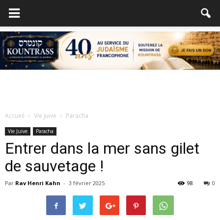
Accueil
Vie Juive
Paracha
Vie Juive
Paracha
Entrer dans la mer sans gilet
de sauvetage !
Par
Rav Henri Kahn
-
3 février 2025
98
0