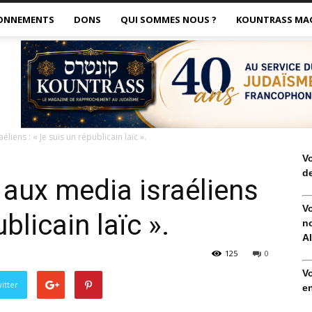
ONNEMENTS
DONS
QUI SOMMES NOUS ?
KOUNTRASS MA
liens : « Je suis un républicain laïc ».
V
de
 aux media israéliens
V
blicain laïc ».
no
Al
125
0
V
itter
en