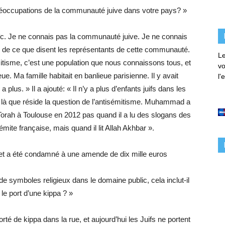
occupations de la communauté juive dans votre pays? »
aïc. Je ne connais pas la communauté juive. Je ne connais
he de ce que disent les représentants de cette communauté.
Le
mitisme, c’est une population que nous connaissons tous, et
vo
eue. Ma famille habitait en banlieue parisienne. Il y avait
l'
 plus. » Il a ajouté: « Il n’y a plus d’enfants juifs dans les
t là que réside la question de l’antisémitisme. Muhammad a
Torah à Toulouse en 2012 pas quand il a lu des slogans des
émite française, mais quand il lit Allah Akhbar ».
s et a été condamné à une amende de dix mille euros
e symboles religieux dans le domaine public, cela inclut-il
le port d’une kippa ? »
é de kippa dans la rue, et aujourd’hui les Juifs ne portent