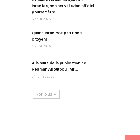
israélien, son nouvel avion officiel
pourrait être...
5 août 2026
Quand Israël voit partir ses
citoyens
4 août 2026
À la suite de la publication de
Redman Aboutboul : vif...
31 juillet 2026
Voir plus