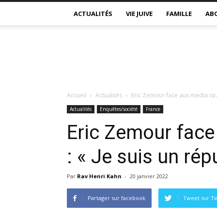
ACTUALITÉS
VIE JUIVE
FAMILLE
AB
Accueil
Actualités
Eric Zemour face aux media israé
Actualités
Enquêtes/société
France
Eric Zemour face
: « Je suis un répu
Par
Rav Henri Kahn
-
20 janvier 2022
Partager sur facebook
Tweet sur Tw