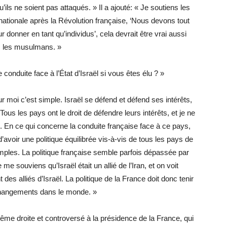
’ils ne soient pas attaqués. » Il a ajouté: « Je soutiens les
ationale après la Révolution française, ‘Nous devons tout
ur donner en tant qu’individus’, cela devrait être vrai aussi
 les musulmans. »
conduite face à l’État d’Israël si vous êtes élu ? »
our moi c’est simple. Israël se défend et défend ses intérêts,
. Tous les pays ont le droit de défendre leurs intérêts, et je ne
aël. En ce qui concerne la conduite française face à ce pays,
voir une politique équilibrée vis-à-vis de tous les pays de
emples. La politique française semble parfois dépassée par
e me souviens qu’Israël était un allié de l’Iran, et on voit
 des alliés d’Israël. La politique de la France doit donc tenir
hangements dans le monde. »
rême droite et controversé à la présidence de la France, qui