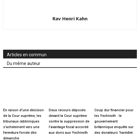
Rav Henri Kahn
Articles en commun
Du même auteur
En raison d’une décision
Deux recours déposés
Coup dur financier pour
de la Cour suprême, les
devant la Cour suprême
les Yechivoth : le
tribunaux rabbiniques
contre la suppression de
gouvernement
s’acheminent vers une
l’avantage fiscal accordé
britannique enquête sur
fermeture forcée dès
aux dons aux Yechivoth
des donateurs ‘harédim
dimanche