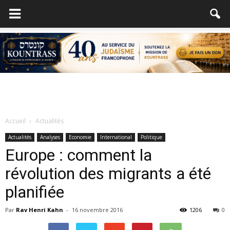
Accueil
Actualités
Actualités
Analyses
Economie
International
Politique
Europe : comment la
révolution des migrants a été
planifiée
Par
Rav Henri Kahn
-
16 novembre 2016
1206
0