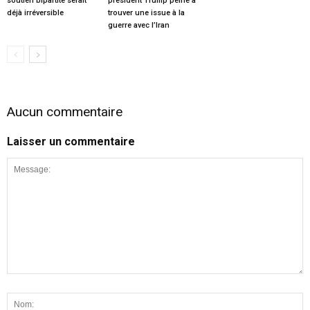
soutien bipartite serait
président Trump peine à
déjà irréversible
trouver une issue à la
guerre avec l’Iran
Aucun commentaire
Laisser un commentaire