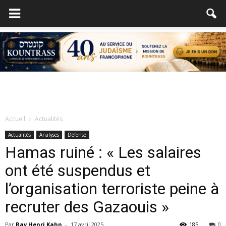
Accueil
Actualités
Actualités
Analyses
Défense
Hamas ruiné : « Les salaires
ont été suspendus et
l’organisation terroriste peine à
recruter des Gazaouis »
Par
Rav Henri Kahn
-
17 avril 2025
185
0